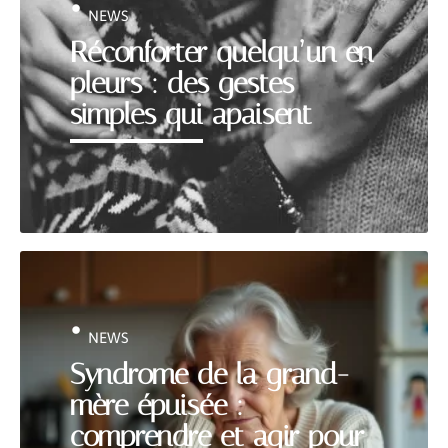
NEWS
Réconforter quelqu’un en
pleurs : des gestes
simples qui apaisent
NEWS
Syndrome de la grand-
mère épuisée :
comprendre et agir pour