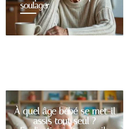
soulager
PREMIER ÂGE
Découvrir
À quel âge bébé se met-il
assis tout seul ?