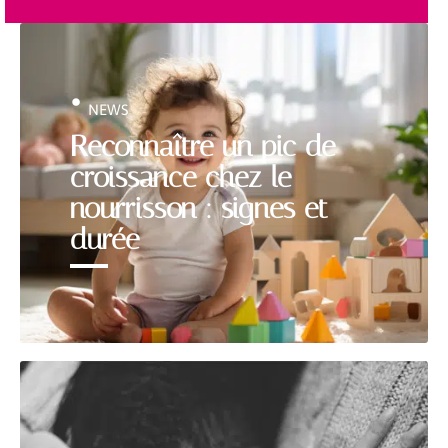
NEWS
Reconnaître un pic de
croissance chez le
nourrisson : signes et
durée