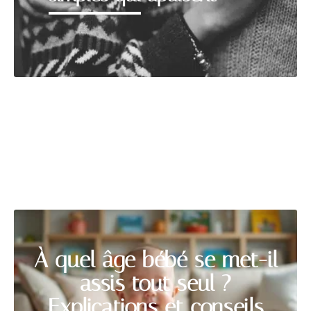
PREMIER ÂGE
Découvrir
À quel âge bébé se met-il
assis tout seul ?
Explications et conseils