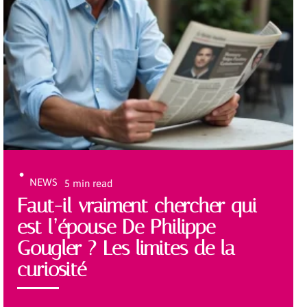
NEWS
5 min read
Faut-il vraiment chercher qui
est l’épouse De Philippe
Gougler ? Les limites de la
curiosité