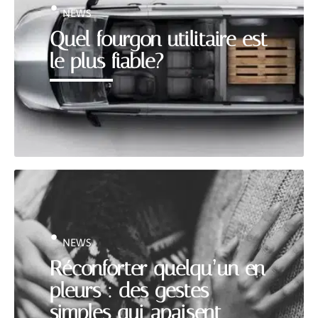
NEWS
Quel fourgon utilitaire est
le plus fiable?
NEWS
Réconforter quelqu’un en
pleurs : des gestes
simples qui apaisent