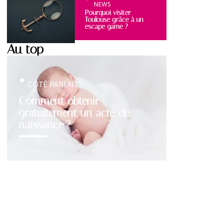
NEWS
Pourquoi visiter
Toulouse grâce à un
escape game ?
Au top
CÔTÉ PARENTS
Comment obtenir
gratuitement un acte de
naissance ?