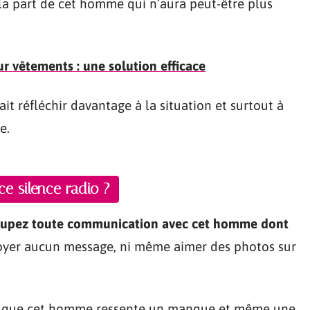
a part de cet homme qui n’aura peut-être plus
r vêtements : une solution efficace
it réfléchir davantage à la situation et surtout à
e.
e silence radio ?
upez toute communication avec cet homme dont
voyer aucun message, ni même aimer des photos sur
 et que cet homme ressente un manque et même une