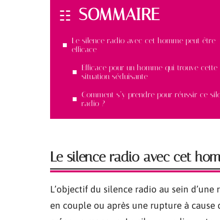
SOMMAIRE
Le silence radio avec cet homme peut être
efficace
Efficace pour un homme qui trouve cette
situation séduisante
Comment s’y prendre pour réussir ce sil
radio ?
Le silence radio avec cet hom
L’objectif du silence radio au sein d’une 
en couple ou après une rupture à cause 