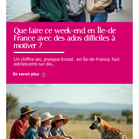
Que faire ce week-end en Île-de
France avec des ados difficiles à
motiver ?
Un chiffre sec, presque brutal : en Île-de-France, huit
adolescents sur dix
…
En savoir plus