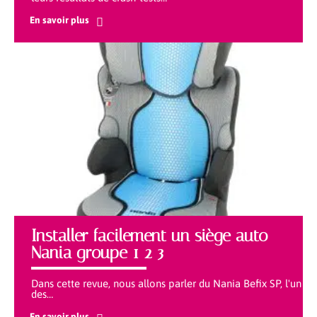
En savoir plus
Installer facilement un siège auto
Nania groupe 1 2 3
Dans cette revue, nous allons parler du Nania Befix SP, l'un
des
…
En savoir plus