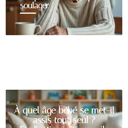
soulager
PREMIER ÂGE
Découvrir
À quel âge bébé se met-il
assis tout seul ?