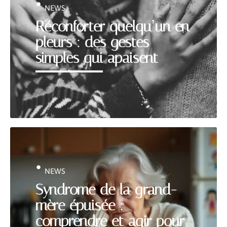
NEWS
Réconforter quelqu’un en
pleurs : des gestes
simples qui apaisent
NEWS
Syndrome de la grand-
mère épuisée :
comprendre et agir pour