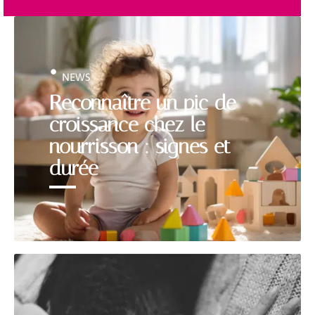
NEWS
Reconnaître un pic de
croissance chez le
nourrisson : signes et
durée