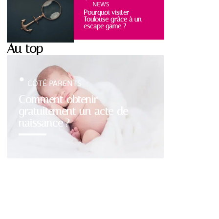
NEWS
Pourquoi visiter
Toulouse grâce à un
escape game ?
Au top
CÔTÉ PARENTS
Comment obtenir
gratuitement un acte de
naissance ?