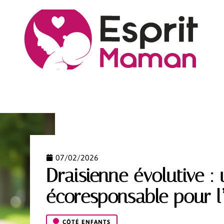
S
CÔTÉ PARENTS
NEWS
PREMIER ÂGE
VIE
07/02/2026
Draisienne évolutive :
écoresponsable pour l
CÔTÉ ENFANTS