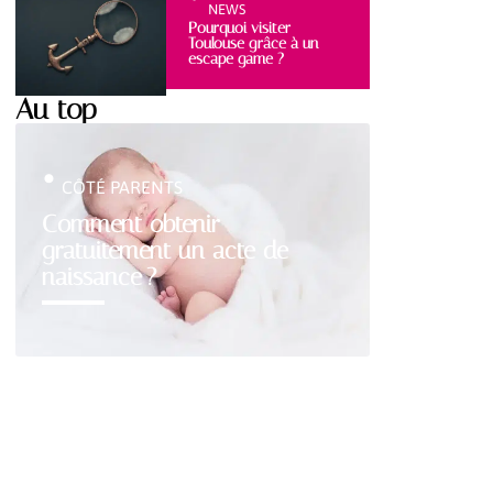
NEWS
Pourquoi visiter
Toulouse grâce à un
escape game ?
Au top
CÔTÉ PARENTS
Comment obtenir
gratuitement un acte de
naissance ?