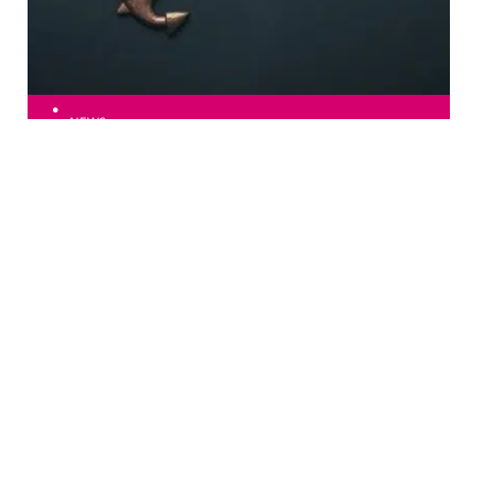
NEWS
Pourquoi visiter Toulouse grâce à un escape game ?
Au top
CÔTÉ PARENTS
Comment obtenir
gratuitement un acte de
naissance ?