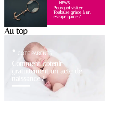
NEWS
Pourquoi visiter
Toulouse grâce à un
escape game ?
Au top
CÔTÉ PARENTS
Comment obtenir
gratuitement un acte de
naissance ?