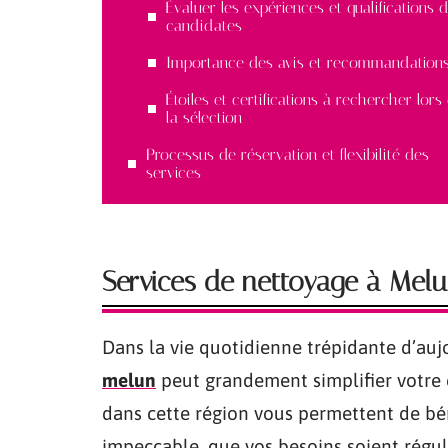
Évaluer les expériences et qualifications 
candidates
Importance des avis et recommandation
Étoiles et certifications à rechercher lors
la sélection
Processus de réservation et flexibilité des
services
Services de nettoyage à Mel
Dans la vie quotidienne trépidante d’auj
melun
peut grandement simplifier votre 
dans cette région vous permettent de bé
impeccable, que vos besoins soient régul