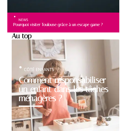
NEWS
Pourquoi visiter Toulouse grâce à un escape game ?
Au top
CÔTÉ ENFANTS
Comment responsabiliser
un enfant dans les tâches
ménagères ?