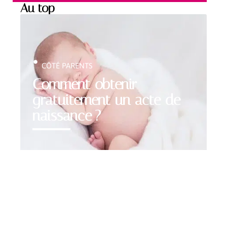
Au top
CÔTÉ PARENTS
Comment obtenir
gratuitement un acte de
naissance ?