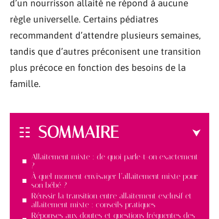
d’un nourrisson allaité ne répond à aucune
règle universelle. Certains pédiatres
recommandent d’attendre plusieurs semaines,
tandis que d’autres préconisent une transition
plus précoce en fonction des besoins de la
famille.
SOMMAIRE
Allaitement mixte : de quoi parle-t-on exactement
?
À quel moment envisager l’allaitement mixte pour
son bébé ?
Réussir la transition entre allaitement exclusif et
allaitement mixte : conseils pratiques
Réponses aux doutes et questions fréquentes des